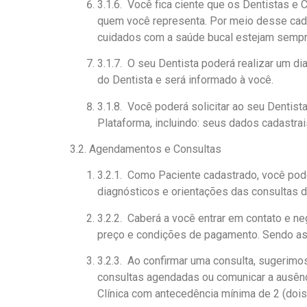
3.1.6. Você fica ciente que os Dentistas e 
quem você representa. Por meio desse cada
cuidados com a saúde bucal estejam sempre
3.1.7. O seu Dentista poderá realizar um d
do Dentista e será informado à você.
3.1.8. Você poderá solicitar ao seu Dentis
Plataforma, incluindo: seus dados cadastrais,
3.2. Agendamentos e Consultas
3.2.1. Como Paciente cadastrado, você pode
diagnósticos e orientações das consultas d
3.2.2. Caberá a você entrar em contato e n
preço e condições de pagamento. Sendo a
3.2.3. Ao confirmar uma consulta, sugerimo
consultas agendadas ou comunicar a ausênc
Clínica com antecedência mínima de 2 (dois)