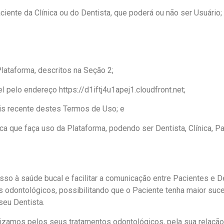
iente da Clínica ou do Dentista, que poderá ou não ser Usuário;
lataforma, descritos na Seção 2;
el pelo endereço https://d1iftj4u1apej1.cloudfront.net;
is recente destes Termos de Uso; e
́dica que faça uso da Plataforma, podendo ser Dentista, Clínica, 
o à saúde bucal e facilitar a comunicação entre Pacientes e 
dontológicos, possibilitando que o Paciente tenha maior suces
eu Dentista.
ilizamos pelos seus tratamentos odontológicos, pela sua relaç