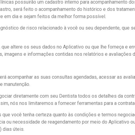
Clínicas possuirão um cadastro interno para acompanhamento dos
stro, será feito o acompanhamento do histórico e dos tratamen
 em dia e sejam feitos da melhor forma possível.
iagnóstico de risco relacionado à você ou seu dependente, que 
ta que altere os seus dados no Aplicativo ou que lhe forneça e e
 imagens e informações contidas nos relatórios e avaliações d
rá acompanhar as suas consultas agendadas, acessar as avaliaç
e manutenção.
egociar diretamente com seu Dentista todos os detalhes da contrat
ssim, nós nos limitaremos a fornecer ferramentas para a contra
s que você tenha certeza quanto às condições e termos nego
ia ou necessidade de reagendamento por meio do Aplicativo ou 
 dias úteis.