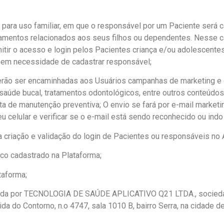
vo para uso familiar, em que o responsável por um Paciente será 
amentos relacionados aos seus filhos ou dependentes. Nesse ca
mitir o acesso e login pelos Pacientes criança e/ou adolescentes
em necessidade de cadastrar responsável;
ão ser encaminhadas aos Usuários campanhas de marketing e d
aúde bucal, tratamentos odontológicos, entre outros conteúdo
a de manutenção preventiva; O envio se fará por e-mail market
 seu celular e verificar se o e-mail está sendo reconhecido ou ind
criação e validação do login de Pacientes ou responsáveis no 
ógico cadastrado na Plataforma;
taforma;
cida por TECNOLOGIA DE SAÚDE APLICATIVO Q21 LTDA., sociedade
a do Contorno, n.o 4747, sala 1010 B, bairro Serra, na cidade d