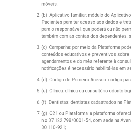
móveis;
(b) Aplicativo familiar: módulo do Aplicati
Pacientes para ter acesso aos dados e trat
para o responsável, que poderá ou não per
também com as contas dos dependentes, s
(c) Campanha: por meio da Plataforma poder
conteúdos educativos e preventivos sobre s
agendamentos e do mês referente à consult
notificações é necessário habilitá-las em
(d) Código de Primeiro Acesso: código para 
(e) Clínica: clínica ou consultório odontol
(f) Dentistas: dentistas cadastrados na Pla
(g) Q21 ou Plataforma: a plataforma ofere
n.o 37.122.798/0001-54, com sede na Avenid
30.110-921;