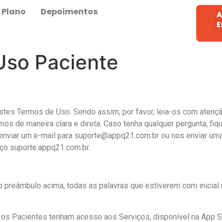
Plano
Depoimentos
A
E
Uso Paciente
estes Termos de Uso. Sendo assim, por favor, leia-os com atenç
imos de maneira clara e direta. Caso tenha qualquer pergunta, fiq
ta enviar um e-mail para suporte@appq21.com.br ou nos enviar 
ço suporte.appq21.com.br.
o preâmbulo acima, todas as palavras que estiverem com inicial m
ue os Pacientes tenham acesso aos Serviços, disponível na App 